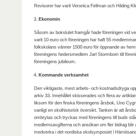
Revisorer har varit Veronica Fellman och Hilding Kl
Ekonomin
Såsom av bokslutet framgår hade föreningen vid ve
varit 10 euro och föreningen har haft 55 medlemma
folkskolans vänner 1500 euro för öppnande av hemsi
föreningens hedersmedlem Jarl Stormbom till före
föreningens jubileum.
Kommande verksamhet
Den viktigaste, mest arbets- och kostnadsdryga upp
arkiv 33. Innehållet skisserades och flera av artik
liksom för den finska föreningens årsbok, Uno Cygn
vanligt en skolhistorisk översikt. Tanken är att år
ombrytas och tryckas med föreningens till buds stå
medlemsavgifterna och ansökan om fler bidrag blir a
medverka i det nordiska skolsymposiet i Härnösand