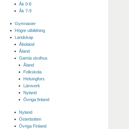
Åk 0-6
Åk 7-9
Gymnasier
Högre utbildning
Landskap
Åboland
Åland
Gamla skolhus
Åland
Folkskola
Helsingfors
Läroverk
Nyland
Övriga finland
Nyland
Österbotten
Övriga Finland