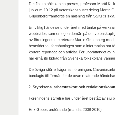
Det finska sällskapets preses, professor Martti Kuikk
jubileum 10.12 på vetenskapshuset deltog Martin Gri
Gripenberg framförde en hälsning från SSKF:s sida
En viktig händelse under året med tanke på verksa
webbsidor, som en egen domän på det vetenskapli
av föreningens sekreterare Martin Gripenberg med 
hemsidorna i fortsättningen samla information om f
kortare reportage och artiklar. För upprättandet av
har erhållits bidrag från Svenska folkskolans vänner
De övriga större frågorna i föreningen, Cavoniusar
bordlagts till förmån för de ovan relaterade händelse
Styrelsens, arbetsutskott och redaktionskomm
Föreningens styrelse har under året bestått av sju 
Erik Geber, ordförande (mandat 2009-2010)