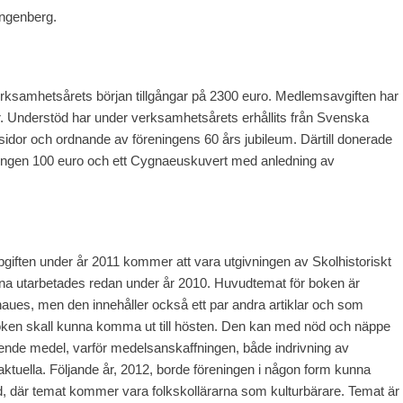
ingenberg.
rksamhetsårets början tillgångar på 2300 euro. Medlemsavgiften har
r. Understöd har under verksamhetsårets erhållits från Svenska
dor och ordnande av föreningens 60 års jubileum. Därtill donerade
ningen 100 euro och ett Cygnaeuskuvert med anledning av
giften under år 2011 kommer att vara utgivningen av Skolhistoriskt
larna utarbetades redan under år 2010. Huvudtemat för boken är
aues, men den innehåller också ett par andra artiklar och som
sboken skall kunna komma ut till hösten. Den kan med nöd och näppe
ende medel, varför medelsanskaffningen, både indrivning av
ktuella. Följande år, 2012, borde föreningen i någon form kunna
, där temat kommer vara folkskollärarna som kulturbärare. Temat är