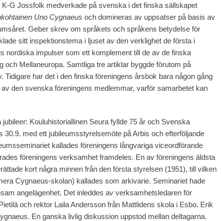
h K-G Jossfolk medverkade på svenska i det finska sällskapet
nkohtainen Uno Cygnaeus
och domineras av uppsatser på basis av
leumsåret. Geber skrev om språkets och språkens betydelse för
 sitt inspektionstema i ljuset av den verklighet de första i
 nordiska impulser som ett komplement till de av de finska
rg och Mellaneuropa. Samtliga tre artiklar byggde förutom på
v. Tidigare har det i den finska föreningens årsbok bara någon gång
gon av den svenska föreningens medlemmar, varför samarbetet kan
jubileer: Kouluhistoriallinen Seura fyllde 75 år och Svenska
es 30.9. med ett jubileumsstyrelsemöte på Arbis och efterföljande
leumsseminariet kallades föreningens långvariga viceordförande
erades föreningens verksamhet framdeles. En av föreningens äldsta
e kort några minnen från den första styrelsen (1951), till vilken
mera Cygnaeus-skolan) kallades som arkivarie. Seminariet hade
nsam angelägenhet. Det inleddes av verksamhetsledaren för
ilä och rektor Laila Andersson från Mattlidens skola i Esbo. Erik
Cygnaeus. En ganska livlig diskussion uppstod mellan deltagarna.