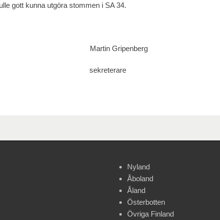
ulle gott kunna utgöra stommen i SA 34.
tin Gripenberg
ekreterare
Nyland
Åboland
Åland
Österbotten
Övriga Finland