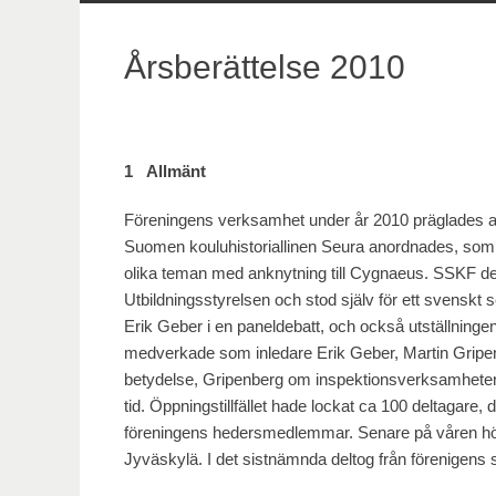
innehåll
Årsberättelse 2010
1 Allmänt
Föreningens verksamhet under år 2010 präglades 
Suomen kouluhistoriallinen Seura anordnades, som 
olika teman med anknytning till Cygnaeus. SSKF del
Utbildningsstyrelsen och stod själv för ett svenskt
Erik Geber i en paneldebatt, och också utställningen
medverkade som inledare Erik Geber, Martin Grip
betydelse, Gripenberg om inspektionsverksamheten
tid. Öppningstillfället hade lockat ca 100 deltagare, 
föreningens hedersmedlemmar. Senare på våren höl
Jyväskylä. I det sistnämnda deltog från förenigens 