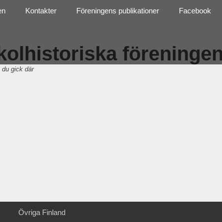
en
Kontakter
Föreningens publikationer
Facebook
olhistoriska föreningen 
 du gick där
Övriga Finland