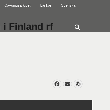
Cavoniusarkivet
Länkar
Svenska
i Finland rf
Sök
Facebook
E-
WordPres
post