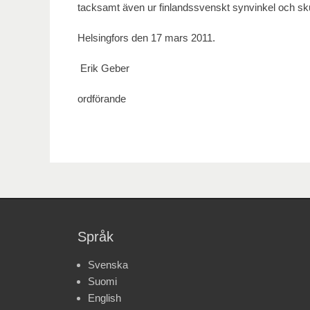
tacksamt även ur finlandssvenskt synvinkel och sk
Helsingfors den 17 mars 2011.
Erik Geber Mar
ordförande s
Språk
Svenska
Suomi
English