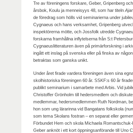
Tre av föreningens forskare, Geber, Gripenberg oc
årsbok, Koulu ja menneisyys 48, som har titeln
Aja
de föredrag som hölls vid seminarierna under jubi
Cygnaeus och hans verksamhet, Gripenberg utvecklade
inspektörerna mötte, och Jossfolk utredde Cygnaeus
forskarna framhållna inflytelserna från S:t Petersbu
Cygnaeuslitteraturen även på primärforskning i arki
ingått ett inslag på svenska eller på finska av nå
betraktas som ganska unikt.
Under året firade vardera föreningen även sina egna 
skolhistoriska föreningen 60 år. SSKF:s 60 år firad
publikt seminarium i samarbete med Arbis. Vid jubi
Christoffer Grönholm till hedersmedlem och diskut
medlemmar, hedersmedlemmen Ruth Nordman, berättad
hon som ung lärarinna vid Bangatans folkskola (nu
som tema Skolans fostran – en separat eller geme
Förbundet Hem och skola Michaela Romantschuk-Piet
Geber anknöt i ett kort öppningsanförande till Uno 