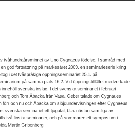
av tvåhundraårsminnet av Uno Cygnaeus födelse. I samråd med
en god fortsättning på märkesåret 2009, en seminarieserie kring
tog i det tvåspråkiga öppningsseminariet 25.1. på
 seminarium på samma plats 16.2. Vid öppningstillfället medverkade
 innehöll svenska inslag. I det svenska seminariet i februari
enberg och Tom Åbacka från Vasa. Geber talade om Cygnaues
 förr och nu och Åbacka om slöjdundervisningen efter Cygnaeus
det svenska seminariet ett tjugotal, bl.a. nästan samtliga av
ls två finska seminarier, och på sommaren ett symposium i
sida Martin Gripenberg.