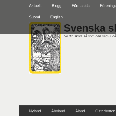
Primär meny
Hoppa
Aktuellt
Blogg
Förstasida
Förening
till
innehåll
Suomi
English
Svenska sk
Se din skola så som den såg ut då
Sekundär meny
Hoppa
Nyland
Åboland
Åland
Österbotten
till