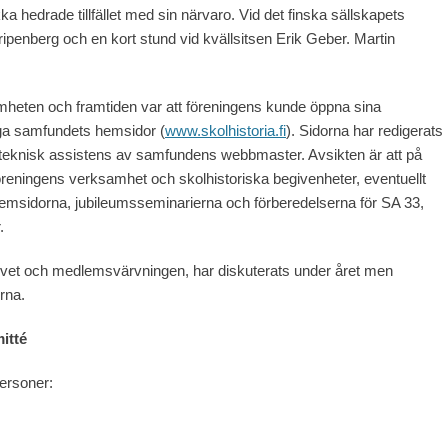
a hedrade tillfället med sin närvaro. Vid det finska sällskapets
penberg och en kort stund vid kvällsitsen Erik Geber. Martin
.
mheten och framtiden var att föreningens kunde öppna sina
ga samfundets hemsidor (
www.skolhistoria.fi
). Sidorna har redigerats
teknisk assistens av samfundens webbmaster. Avsikten är att på
öreningens verksamhet och skolhistoriska begivenheter, eventuellt
 hemsidorna, jubileumsseminarierna och förberedelserna för SA 33,
.
kivet och medlemsvärvningen, har diskuterats under året men
rna.
itté
personer: