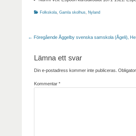
Kategorier
Folkskola
,
Gamla skolhus
,
Nyland
Inläggsnavigering
Föregående
← Föregående
Åggelby svenska samskola (Ågeli), Hel
inlägg:
Lämna ett svar
Din e-postadress kommer inte publiceras.
Obligator
Kommentar
*