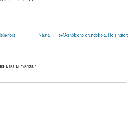
Nästa
singfors
Nästa →
[:sv]Åshöjdens grundskola, Helsingfors
inlägg:
iska fält är märkta
*