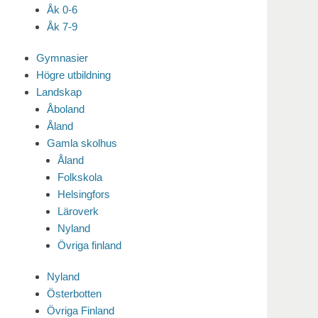
Åk 0-6
Åk 7-9
Gymnasier
Högre utbildning
Landskap
Åboland
Åland
Gamla skolhus
Åland
Folkskola
Helsingfors
Läroverk
Nyland
Övriga finland
Nyland
Österbotten
Övriga Finland