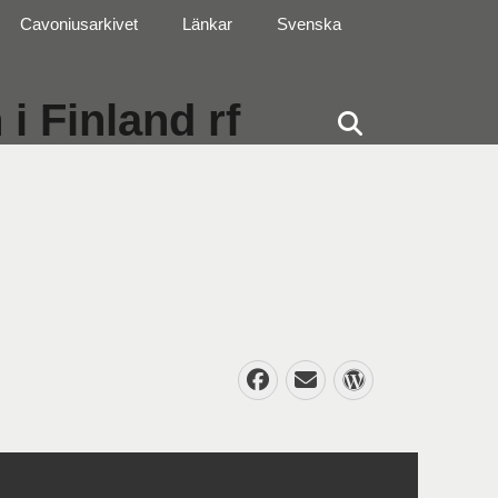
Cavoniusarkivet
Länkar
Svenska
i Finland rf
Sök
Facebook
E-
WordPres
post