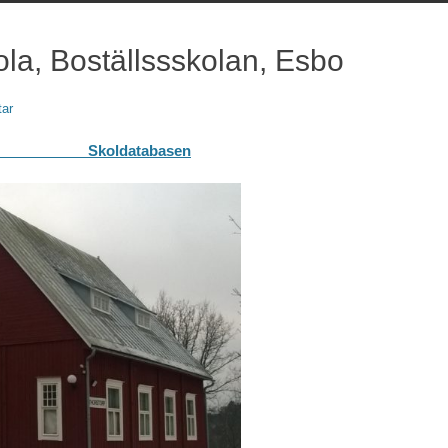
ola, Boställssskolan, Esbo
ar
basen