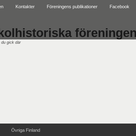
en
Kontakter
Föreningens publikationer
Facebook
olhistoriska föreningen 
 du gick där
Övriga Finland