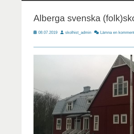
innehåll
Alberga svenska (folk)sk
Publicerat
Författare
08.07.2019
skolhist_admin
Lämna en komment
Skoldata