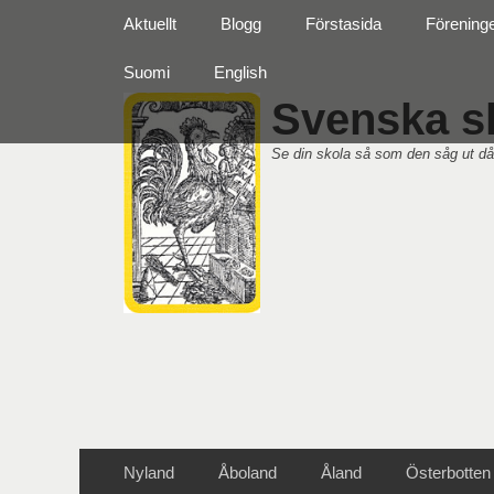
Primär meny
Hoppa
Aktuellt
Blogg
Förstasida
Förening
till
innehåll
Suomi
English
Svenska sk
Se din skola så som den såg ut då
Sekundär meny
Hoppa
Nyland
Åboland
Åland
Österbotten
till