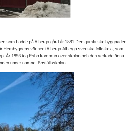
barnen som bodde på Alberga gård år 1881.Den gamla skolbyggnaden
l för Hembygdens vänner i Alberga.Alberga svenska folkskola, som
rp. År 1893 tog Esbo kommun över skolan och den verkade ännu
nden under namnet Boställsskolan.