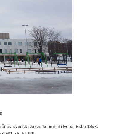
3)
25 år av svensk skolverksamhet i Esbo, Esbo 1998.
o1991. (S. 52-56)