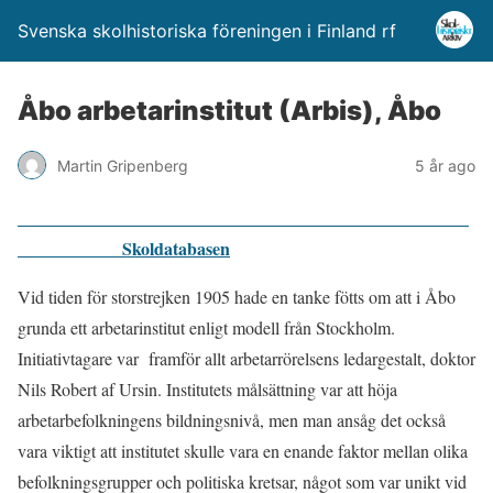
Svenska skolhistoriska föreningen i Finland rf
Åbo arbetarinstitut (Arbis), Åbo
Martin Gripenberg
5 år ago
Skoldatabasen
Vid tiden för storstrejken 1905 hade en tanke fötts om att i Åbo
grunda ett arbetarinstitut enligt modell från Stockholm.
Initiativtagare var framför allt arbetarrörelsens ledargestalt, doktor
Nils Robert af Ursin. Institutets målsättning var att höja
arbetarbefolkningens bildningsnivå, men man ansåg det också
vara viktigt att institutet skulle vara en enande faktor mellan olika
befolkningsgrupper och politiska kretsar, något som var unikt vid