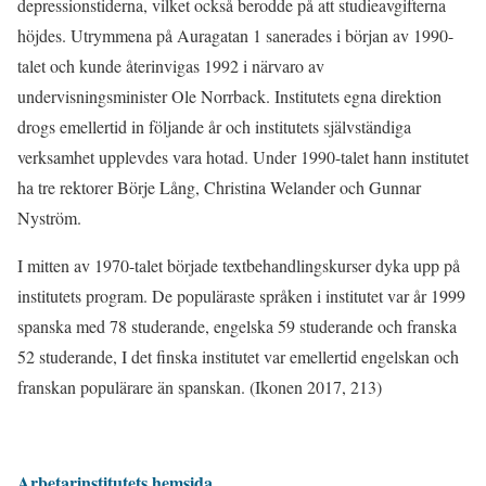
depressionstiderna, vilket också berodde på att studieavgifterna
höjdes. Utrymmena på Auragatan 1 sanerades i början av 1990-
talet och kunde återinvigas 1992 i närvaro av
undervisningsminister Ole Norrback. Institutets egna direktion
drogs emellertid in följande år och institutets självständiga
verksamhet upplevdes vara hotad. Under 1990-talet hann institutet
ha tre rektorer Börje Lång, Christina Welander och Gunnar
Nyström.
I mitten av 1970-talet började textbehandlingskurser dyka upp på
institutets program. De populäraste språken i institutet var år 1999
spanska med 78 studerande, engelska 59 studerande och franska
52 studerande, I det finska institutet var emellertid engelskan och
franskan populärare än spanskan. (Ikonen 2017, 213)
Arbetarinstitutets
hemsida
.