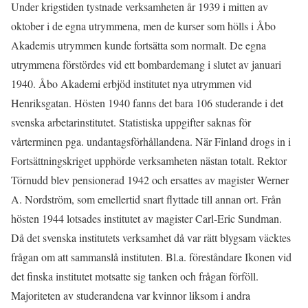
Under krigstiden tystnade verksamheten år 1939 i mitten av
oktober i de egna utrymmena, men de kurser som hölls i Åbo
Akademis utrymmen kunde fortsätta som normalt. De egna
utrymmena förstördes vid ett bombardemang i slutet av januari
1940. Åbo Akademi erbjöd institutet nya utrymmen vid
Henriksgatan. Hösten 1940 fanns det bara 106 studerande i det
svenska arbetarinstitutet. Statistiska uppgifter saknas för
vårterminen pga. undantagsförhållandena. När Finland drogs in i
Fortsättningskriget upphörde verksamheten nästan totalt. Rektor
Törnudd blev pensionerad 1942 och ersattes av magister Werner
A. Nordström, som emellertid snart flyttade till annan ort. Från
hösten 1944 lotsades institutet av magister Carl-Eric Sundman.
Då det svenska institutets verksamhet då var rätt blygsam väcktes
frågan om att sammanslå instituten. Bl.a. föreståndare Ikonen vid
det finska institutet motsatte sig tanken och frågan förföll.
Majoriteten av studerandena var kvinnor liksom i andra