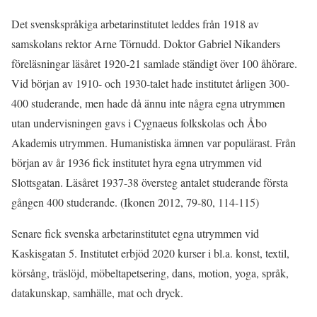
Det svenskspråkiga arbetarinstitutet leddes från 1918 av
samskolans rektor Arne Törnudd. Doktor Gabriel Nikanders
föreläsningar läsåret 1920-21 samlade ständigt över 100 åhörare.
Vid början av 1910- och 1930-talet hade institutet årligen 300-
400 studerande, men hade då ännu inte några egna utrymmen
utan undervisningen gavs i Cygnaeus folkskolas och Åbo
Akademis utrymmen. Humanistiska ämnen var populärast. Från
början av år 1936 fick institutet hyra egna utrymmen vid
Slottsgatan. Läsåret 1937-38 översteg antalet studerande första
gången 400 studerande. (Ikonen 2012, 79-80, 114-115)
Senare fick svenska arbetarinstitutet egna utrymmen vid
Kaskisgatan 5. Institutet erbjöd 2020 kurser i bl.a. konst, textil,
körsång, träslöjd, möbeltapetsering, dans, motion, yoga, språk,
datakunskap, samhälle, mat och dryck.