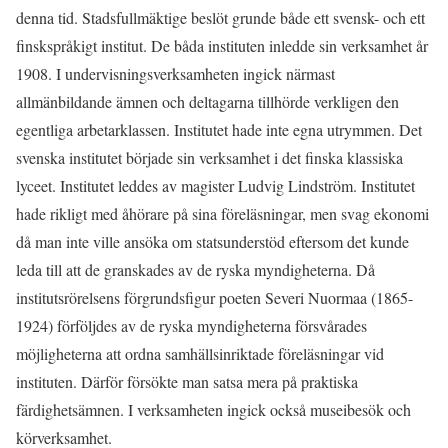
denna tid. Stadsfullmäktige beslöt grunde både ett svensk- och ett
finskspråkigt institut. De båda instituten inledde sin verksamhet år
1908. I undervisningsverksamheten ingick närmast
allmänbildande ämnen och deltagarna tillhörde verkligen den
egentliga arbetarklassen. Institutet hade inte egna utrymmen. Det
svenska institutet började sin verksamhet i det finska klassiska
lyceet. Institutet leddes av magister Ludvig Lindström. Institutet
hade rikligt med åhörare på sina föreläsningar, men svag ekonomi
då man inte ville ansöka om statsunderstöd eftersom det kunde
leda till att de granskades av de ryska myndigheterna. Då
institutsrörelsens förgrundsfigur poeten Severi Nuormaa (1865-
1924) förföljdes av de ryska myndigheterna försvårades
möjligheterna att ordna samhällsinriktade föreläsningar vid
instituten. Därför försökte man satsa mera på praktiska
färdighetsämnen. I verksamheten ingick också museibesök och
körverksamhet.