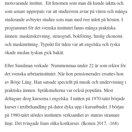
motsvarande institut. Ett fenomen som man då kunde iaktta och
som senare upprepats var att studieivern avtar på våren och många
studerande avbryter studier som man med iver inlett på hösten. I
programmet för det svenska institutet fanns många praktiska
ämnen: maskinskrivning, stenografi, bokföring, huslig ekonomi
och maskinritning. Typiskt för tiden var att engelska och ryska
ökade medan tyskan gick bakåt.
Efter Sundman verkade Nummenmaa under 22 år som rektor för
det svenska arbetarinstitutet. När hon pensionerades ersattes hon
av Börje Lång. Han satsade speciellt på musik och undervisning i
praktiska ämnen. Språkstudierna var också populära. Mest
deltagare drog kurserna i engelska. I mitten på 1970-talet började
kurser i textbehandling på dator dyka upp i kursutbudet. I början
på 1980-talet stördes institutets verksamhet av statens stramare
linje. Det tvingade fram olika kortkurser. (Ikonen 2017, -168)