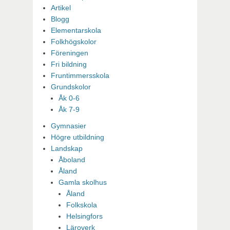
Artikel
Blogg
Elementarskola
Folkhögskolor
Föreningen
Fri bildning
Fruntimmersskola
Grundskolor
Åk 0-6
Åk 7-9
Gymnasier
Högre utbildning
Landskap
Åboland
Åland
Gamla skolhus
Åland
Folkskola
Helsingfors
Läroverk