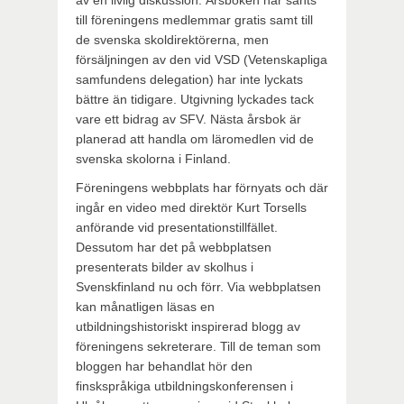
av en livlig diskussion. Årsboken har sänts
till föreningens medlemmar gratis samt till
de svenska skoldirektörerna, men
försäljningen av den vid VSD (Vetenskapliga
samfundens delegation) har inte lyckats
bättre än tidigare. Utgivning lyckades tack
vare ett bidrag av SFV. Nästa årsbok är
planerad att handla om läromedlen vid de
svenska skolorna i Finland.
Föreningens webbplats har förnyats och där
ingår en video med direktör Kurt Torsells
anförande vid presentationstillfället.
Dessutom har det på webbplatsen
presenterats bilder av skolhus i
Svenskfinland nu och förr. Via webbplatsen
kan månatligen läsas en
utbildningshistoriskt inspirerad blogg av
föreningens sekreterare. Till de teman som
bloggen har behandlat hör den
finskspråkiga utbildningskonferensen i