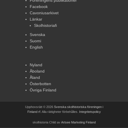
Föreningens publikationer
Facebook
Cavoniusarkivet
Länkar
Skolhistoriafi
Svenska
Suomi
English
Nyland
Åboland
Åland
Österbotten
Övriga Finland
Upphovsrätt © 2026
Svenska skolhistoriska föreningen i
Finland rf
. Alla rättigheter förbehålles.
Integritetspolicy
skolhistoria Child av
Artsee Marketing Finland