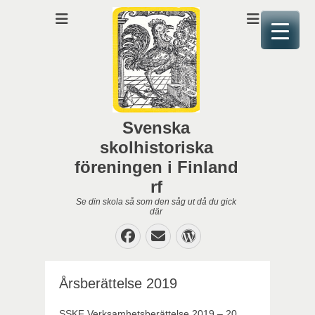
Svenska
skolhistoriska
föreningen i Finland
rf
Se din skola så som den såg ut då du gick
där
Facebook
E-
WordPress
post
Årsberättelse 2019
SSKF Verksamhetsberättelse 2019 – 20