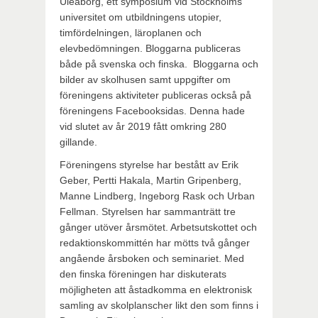
Uleåborg, ett symposium vid Stockholms
universitet om utbildningens utopier,
timfördelningen, läroplanen och
elevbedömningen. Bloggarna publiceras
både på svenska och finska. Bloggarna och
bilder av skolhusen samt uppgifter om
föreningens aktiviteter publiceras också på
föreningens Facebooksidas. Denna hade
vid slutet av år 2019 fått omkring 280
gillande.
Föreningens styrelse har bestått av Erik
Geber, Pertti Hakala, Martin Gripenberg,
Manne Lindberg, Ingeborg Rask och Urban
Fellman. Styrelsen har sammanträtt tre
gånger utöver årsmötet. Arbetsutskottet och
redaktionskommittén har mötts två gånger
angående årsboken och seminariet. Med
den finska föreningen har diskuterats
möjligheten att åstadkomma en elektronisk
samling av skolplanscher likt den som finns i