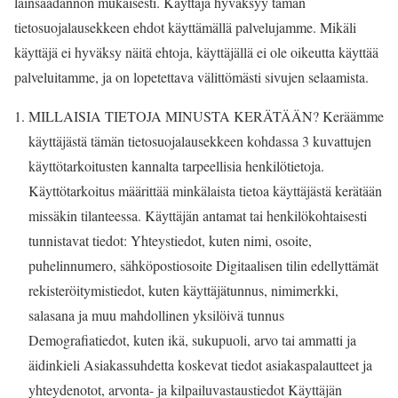
lainsäädännön mukaisesti. Käyttäjä hyväksyy tämän
tietosuojalausekkeen ehdot käyttämällä palvelujamme. Mikäli
käyttäjä ei hyväksy näitä ehtoja, käyttäjällä ei ole oikeutta käyttää
palveluitamme, ja on lopetettava välittömästi sivujen selaamista.
MILLAISIA TIETOJA MINUSTA KERÄTÄÄN? Keräämme
käyttäjästä tämän tietosuojalausekkeen kohdassa 3 kuvattujen
käyttötarkoitusten kannalta tarpeellisia henkilötietoja.
Käyttötarkoitus määrittää minkälaista tietoa käyttäjästä kerätään
missäkin tilanteessa. Käyttäjän antamat tai henkilökohtaisesti
tunnistavat tiedot: Yhteystiedot, kuten nimi, osoite,
puhelinnumero, sähköpostiosoite Digitaalisen tilin edellyttämät
rekisteröitymistiedot, kuten käyttäjätunnus, nimimerkki,
salasana ja muu mahdollinen yksilöivä tunnus
Demografiatiedot, kuten ikä, sukupuoli, arvo tai ammatti ja
äidinkieli Asiakassuhdetta koskevat tiedot asiakaspalautteet ja
yhteydenotot, arvonta- ja kilpailuvastaustiedot Käyttäjän