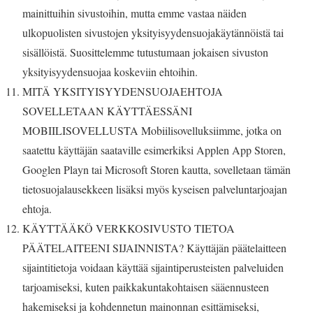
mainittuihin sivustoihin, mutta emme vastaa näiden
ulkopuolisten sivustojen yksityisyydensuojakäytännöistä tai
sisällöistä. Suosittelemme tutustumaan jokaisen sivuston
yksityisyydensuojaa koskeviin ehtoihin.
MITÄ YKSITYISYYDENSUOJAEHTOJA
SOVELLETAAN KÄYTTÄESSÄNI
MOBIILISOVELLUSTA Mobiilisovelluksiimme, jotka on
saatettu käyttäjän saataville esimerkiksi Applen App Storen,
Googlen Playn tai Microsoft Storen kautta, sovelletaan tämän
tietosuojalausekkeen lisäksi myös kyseisen palveluntarjoajan
ehtoja.
KÄYTTÄÄKÖ VERKKOSIVUSTO TIETOA
PÄÄTELAITEENI SIJAINNISTA? Käyttäjän päätelaitteen
sijaintitietoja voidaan käyttää sijaintiperusteisten palveluiden
tarjoamiseksi, kuten paikkakuntakohtaisen sääennusteen
hakemiseksi ja kohdennetun mainonnan esittämiseksi,