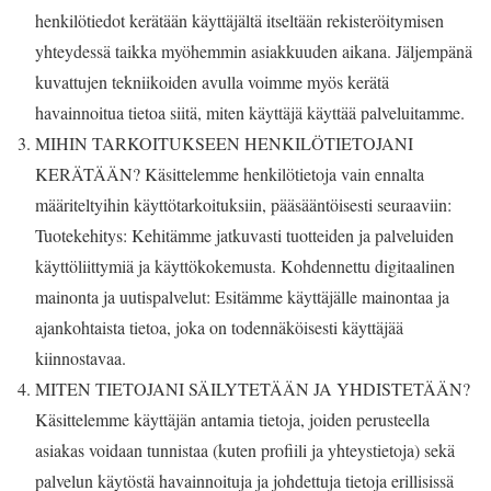
henkilötiedot kerätään käyttäjältä itseltään rekisteröitymisen
yhteydessä taikka myöhemmin asiakkuuden aikana. Jäljempänä
kuvattujen tekniikoiden avulla voimme myös kerätä
havainnoitua tietoa siitä, miten käyttäjä käyttää palveluitamme.
MIHIN TARKOITUKSEEN HENKILÖTIETOJANI
KERÄTÄÄN? Käsittelemme henkilötietoja vain ennalta
määriteltyihin käyttötarkoituksiin, pääsääntöisesti seuraaviin:
Tuotekehitys: Kehitämme jatkuvasti tuotteiden ja palveluiden
käyttöliittymiä ja käyttökokemusta. Kohdennettu digitaalinen
mainonta ja uutispalvelut: Esitämme käyttäjälle mainontaa ja
ajankohtaista tietoa, joka on todennäköisesti käyttäjää
kiinnostavaa.
MITEN TIETOJANI SÄILYTETÄÄN JA YHDISTETÄÄN?
Käsittelemme käyttäjän antamia tietoja, joiden perusteella
asiakas voidaan tunnistaa (kuten profiili ja yhteystietoja) sekä
palvelun käytöstä havainnoituja ja johdettuja tietoja erillisissä