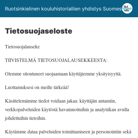
Ruotsinkielinen kouluhistoriallien yhdistys Suomessa ry
Tietosuojaseloste
Tietosuojalauseke
TIIVISTELMÄ TIETOSUOJALAUSEKKEESTA:
Olemme sitoutuneet suojaamaan käyttäjiemme yksityisyyttä.
Luottamuksesi on meille tärkeää!
Käsittelemämme tiedot voidaan jakaa: käyttäjän antamiin,
verkkopalveluiden käytöstä havainnoituihin ja analytiikan avulla
johdettuihin tietoihin.
Käytämme dataa palveluiden toimittamiseen ja personointiin sekä