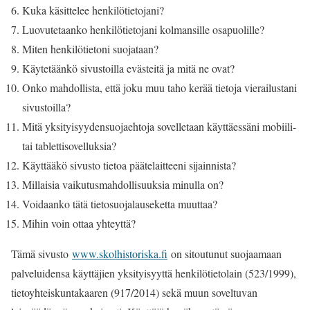
Kuka käsittelee henkilötietojani?
Luovutetaanko henkilötietojani kolmansille osapuolille?
Miten henkilötietoni suojataan?
Käytetäänkö sivustoilla evästeitä ja mitä ne ovat?
Onko mahdollista, että joku muu taho kerää tietoja vierailustani
sivustoilla?
Mitä yksityisyydensuojaehtoja sovelletaan käyttäessäni mobiili-
tai tablettisovelluksia?
Käyttääkö sivusto tietoa päätelaitteeni sijainnista?
Millaisia vaikutusmahdollisuuksia minulla on?
Voidaanko tätä tietosuojalauseketta muuttaa?
Mihin voin ottaa yhteyttä?
Tämä sivusto
www.skolhistoriska.fi
on sitoutunut suojaamaan
palveluidensa käyttäjien yksityisyyttä henkilötietolain (523/1999),
tietoyhteiskuntakaaren (917/2014) sekä muun soveltuvan