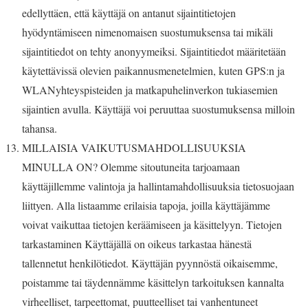
edellyttäen, että käyttäjä on antanut sijaintitietojen
hyödyntämiseen nimenomaisen suostumuksensa tai mikäli
sijaintitiedot on tehty anonyymeiksi. Sijaintitiedot määritetään
käytettävissä olevien paikannusmenetelmien, kuten GPS:n ja
WLANyhteyspisteiden ja matkapuhelinverkon tukiasemien
sijaintien avulla. Käyttäjä voi peruuttaa suostumuksensa milloin
tahansa.
MILLAISIA VAIKUTUSMAHDOLLISUUKSIA
MINULLA ON? Olemme sitoutuneita tarjoamaan
käyttäjillemme valintoja ja hallintamahdollisuuksia tietosuojaan
liittyen. Alla listaamme erilaisia tapoja, joilla käyttäjämme
voivat vaikuttaa tietojen keräämiseen ja käsittelyyn. Tietojen
tarkastaminen Käyttäjällä on oikeus tarkastaa hänestä
tallennetut henkilötiedot. Käyttäjän pyynnöstä oikaisemme,
poistamme tai täydennämme käsittelyn tarkoituksen kannalta
virheelliset, tarpeettomat, puutteelliset tai vanhentuneet