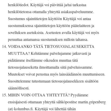
henkilötiedot. Käyttäjä voi päivittää ja/tai tarkastaa
henkilötietonsa ottamalla yhteyttä asiakaspalveluumme.
Suostumus sijaintitietojen käyttöön Käyttäjä voi antaa
suostumuksensa sijaintitietojen käyttöön päätelaitteen ja
sovelluksen asetuksista. Asetusten avulla käyttäjä voi myös
peruuttaa antamansa suostumuksen milloin tahansa.
VOIDAANKO TÄTÄ TIETOSUOJALAUSEKETTA
MUUTTAA? Kehitämme palvelujamme jatkuvasti ja
pidätämme itsellämme oikeuden muuttaa tätä
tietosuojalauseketta ilmoittamalla siitä palveluissamme.
Muutokset voivat perustua myös lainsäädännön muuttumiseen.
Suosittelemme tutustumaan tietosuojalausekkeen sisältöön
säännöllisesti.
MIHIN VOIN OTTAA YHTEYTTÄ? Pyydämme
ensisijaisesti ottamaan yhteyttä sähköpostitse martin.gripenberg
(at) kolumbus.fi. Käyttäjä voi lähettää tähän