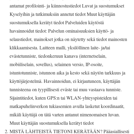
antamat profilointi- ja kiinnostustiedot Luvat ja suostumukset
Kyselyihin ja tutkimuksiin annetut tiedot Muut käyttäjän
suostumuksella kerätyt tiedot Palveluiden käytöstä
havainnoidut tiedot: Palvelun ominaisuuksien käyttö- ja
selaustiedot, mainokset jotka on näytetty sekä tiedot mainosten
klikkaamisesta. Laitteen malli, yksilöllinen laite- ja/tai
evästetunniste, tiedonkeruun kanava (internetselain,
mobiiliselain, sovellus), selaimen versio, IP-osoite,
istuntotunniste, istunnon aika ja kesto sekä näytön tarkkuus ja
käyttöjärjestelmä. Havainnoidun, ei kirjautuneen, käyttäjän
tunnisteena on tyypillisesti eväste tai muu vastaava tunniste.
Sijaintitiedot, kuten GPS:n tai WLAN-yhteyspisteiden tai
matkapuhelinverkon tukiasemien avulla lasketut koordinaatit,
mikäli käyttäjä on tätä varten antanut nimenomaisen luvan.
Muut käyttäjän suostumuksella kerätyt tiedot
MISTÄ LÄHTEISTÄ TIETONI KERÄTÄÄN? Pääasiallisesti