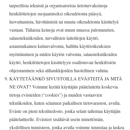
tarpeellisia teknisiä ja organisatorisia tietoturvakeinoja
henkilötietojen suojaamiseksi oikeudetonta pääsyä,
luovuttamista, hävittämistä tai muuta oikeudetonta käsittelyä
vastaan. Tällaisia keinoja ovat muun muassa palomuurien,
salaustekniikoiden, turvallisten laitetilojen käyttö,
asianmukainen kulunvalvonta, hallittu käyttöoikeuksien
myöntäminen ja niiden käytön valvonta, salaustekniikoiden
käyttö, henkilötietojen käsittelyyn osallistuvan henkilöstön
ohjeistaminen sekä alihankkijoiden huolellinen valinta.
KÄYTETÄÄNKÖ SIVUSTOILLA EVÄSTEITÄ JA MITÄ
NE OVAT? Voimme kerätä käyttäjän päätelaitetta koskevia
tietoja evästeiden (“cookies”) ja muiden vastaavien
tekniikoiden, kuten selaimen paikallisen tietovaraston, avulla.
Eväste on pieni tekstitiedosto, jonka selain tallentaa käyttäjän
päätelaitteelle. Evästeet sisältävät usein nimettömän,
yksilöllisen tunnisteen, jonka avulla voimme tunnistaa ja laskea