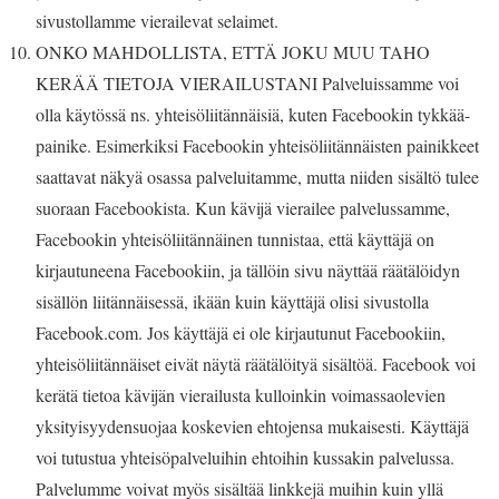
sivustollamme vierailevat selaimet.
ONKO MAHDOLLISTA, ETTÄ JOKU MUU TAHO
KERÄÄ TIETOJA VIERAILUSTANI Palveluissamme voi
olla käytössä ns. yhteisöliitännäisiä, kuten Facebookin tykkää-
painike. Esimerkiksi Facebookin yhteisöliitännäisten painikkeet
saattavat näkyä osassa palveluitamme, mutta niiden sisältö tulee
suoraan Facebookista. Kun kävijä vierailee palvelussamme,
Facebookin yhteisöliitännäinen tunnistaa, että käyttäjä on
kirjautuneena Facebookiin, ja tällöin sivu näyttää räätälöidyn
sisällön liitännäisessä, ikään kuin käyttäjä olisi sivustolla
Facebook.com. Jos käyttäjä ei ole kirjautunut Facebookiin,
yhteisöliitännäiset eivät näytä räätälöityä sisältöä. Facebook voi
kerätä tietoa kävijän vierailusta kulloinkin voimassaolevien
yksityisyydensuojaa koskevien ehtojensa mukaisesti. Käyttäjä
voi tutustua yhteisöpalveluihin ehtoihin kussakin palvelussa.
Palvelumme voivat myös sisältää linkkejä muihin kuin yllä