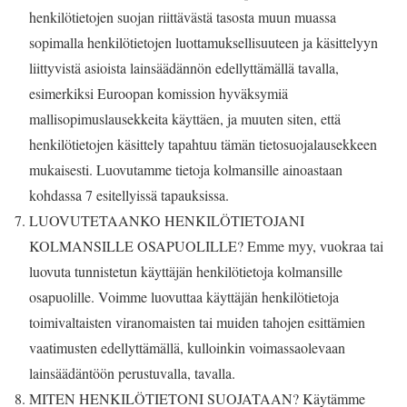
henkilötietojen suojan riittävästä tasosta muun muassa
sopimalla henkilötietojen luottamuksellisuuteen ja käsittelyyn
liittyvistä asioista lainsäädännön edellyttämällä tavalla,
esimerkiksi Euroopan komission hyväksymiä
mallisopimuslausekkeita käyttäen, ja muuten siten, että
henkilötietojen käsittely tapahtuu tämän tietosuojalausekkeen
mukaisesti. Luovutamme tietoja kolmansille ainoastaan
kohdassa 7 esitellyissä tapauksissa.
LUOVUTETAANKO HENKILÖTIETOJANI
KOLMANSILLE OSAPUOLILLE? Emme myy, vuokraa tai
luovuta tunnistetun käyttäjän henkilötietoja kolmansille
osapuolille. Voimme luovuttaa käyttäjän henkilötietoja
toimivaltaisten viranomaisten tai muiden tahojen esittämien
vaatimusten edellyttämällä, kulloinkin voimassaolevaan
lainsäädäntöön perustuvalla, tavalla.
MITEN HENKILÖTIETONI SUOJATAAN? Käytämme