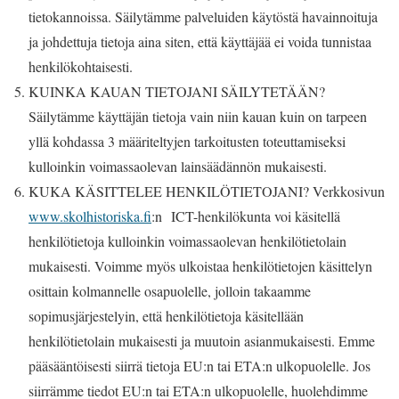
tietokannoissa. Säilytämme palveluiden käytöstä havainnoituja
ja johdettuja tietoja aina siten, että käyttäjää ei voida tunnistaa
henkilökohtaisesti.
KUINKA KAUAN TIETOJANI SÄILYTETÄÄN?
Säilytämme käyttäjän tietoja vain niin kauan kuin on tarpeen
yllä kohdassa 3 määriteltyjen tarkoitusten toteuttamiseksi
kulloinkin voimassaolevan lainsäädännön mukaisesti.
KUKA KÄSITTELEE HENKILÖTIETOJANI? Verkkosivun
www.skolhistoriska.fi
:n
ICT-henkilökunta voi käsitellä
henkilötietoja kulloinkin voimassaolevan henkilötietolain
mukaisesti. Voimme myös ulkoistaa henkilötietojen käsittelyn
osittain kolmannelle osapuolelle, jolloin takaamme
sopimusjärjestelyin, että henkilötietoja käsitellään
henkilötietolain mukaisesti ja muutoin asianmukaisesti. Emme
pääsääntöisesti siirrä tietoja EU:n tai ETA:n ulkopuolelle. Jos
siirrämme tiedot EU:n tai ETA:n ulkopuolelle, huolehdimme