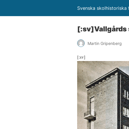
Svenska skolhistoriska f
[:sv]Vallgårds
Martin Gripenberg
[:sv]