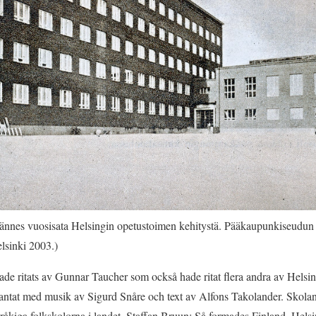
ännes vuosisata Helsingin opetustoimen kehitystä. Pääkaupunkiseudun 
lsinki 2003.)
e ritats av Gunnar Taucher som också hade ritat flera andra av Helsin
antat med musik av Sigurd Snåre och text av Alfons Takolander. Skolan 
råkiga folkskolorna i landet. Staffan Bruun: Så formades Finland, Helsi