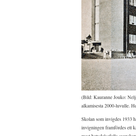
(Bild: Kauranne Jouko: Nelj
alkamisesta 2000-luvulle. He
Skolan som invigdes 1933 had
invigningen framfördes ett k
mest betydelsefulla svensksp