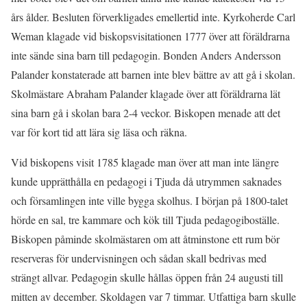
års ålder. Besluten förverkligades emellertid inte. Kyrkoherde Carl
Weman klagade vid biskopsvisitationen 1777 över att föräldrarna
inte sände sina barn till pedagogin. Bonden Anders Andersson
Palander konstaterade att barnen inte blev bättre av att gå i skolan.
Skolmästare Abraham Palander klagade över att föräldrarna lät
sina barn gå i skolan bara 2-4 veckor. Biskopen menade att det
var för kort tid att lära sig läsa och räkna.
Vid biskopens visit 1785 klagade man över att man inte längre
kunde upprätthålla en pedagogi i Tjuda då utrymmen saknades
och församlingen inte ville bygga skolhus. I början på 1800-talet
hörde en sal, tre kammare och kök till Tjuda pedagogiboställe.
Biskopen påminde skolmästaren om att åtminstone ett rum bör
reserveras för undervisningen och sådan skall bedrivas med
strängt allvar. Pedagogin skulle hållas öppen från 24 augusti till
mitten av december. Skoldagen var 7 timmar. Utfattiga barn skulle