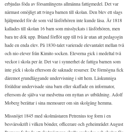
erbjudas föda av församlingens allmänna fattigmedel. Det var
närmast omöjligt att tvinga barnen till skolan. Den blev ett slags
hjälpmedel för de som vid läsförhören inte kunde läsa. År 1818
kallades till skolan 16 barn som misslyckats i läsförhören, men
bara tre dök upp. Ibland förflöt upp till två år utan att pedagogin
hade en enda elev. På 1830-talet varierade elevantalet mellan två
och nio elever från Kimito socken. Eleverna gick i medeltal två
veckor i skola per år. Det var i synnerhet de fattiga barnen som
inte gick i skola eftersom de saknade resurser. De förmögna fick
däremot grundläggande undervisning i sitt hem. Läskunniga
föräldrar undervisade sina barn eller skaffade en informator,
eftersom de själva var medvetna om nyttan av utbildning. Adolf
Moberg berättar i sina memoarer om sin skolgång hemma.
Missnöjet 1845 med skolmästaren Petrenius tog form i en
besvärsskrift i vilken bönder, officerare och geheimrådet August