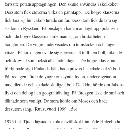
fortsatte potatisupptagningen. Den skulle användas i skolköket.
Dessutom fick eleverna virka en pannlapp. De högre klasserna
fick lära sig hur Jakob lurade sin far. Dessutom fick de lära sig
städerna i Ryssland. På onsdagen hade man tagit upp potatisen
och i de högre klasserna lärde man sig om höstarbeten i
trädgården. De yngre undervisades om tumstocken och ängens
växter. På torsdagen övade sig eleverna att träffa en boll, räknade
och skrev liksom också alla andra dagar. De högre klasserna
fördjupade sig i Finlands fjäll, hade prov och spelade också boll.
På fredagen hörde de yngre om syndafloden, undervegetation,
modellerade och spelade slutligen boll. De äldre hörde om Jakobs
flykt och deltog i en geografitävling. På lördagen läste de små och
räknade som vanligt. De stora hörde om Moses och hade
dessutom sång. (Ruusuvuori 1999, 156)
1975 fick Tjuda lågstadieskola elevtillskot från både Helgeboda