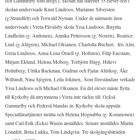
och Gammelby som drogs i, Skolan har därefter 35 elever och i
skolan undervisade Knut Lindroos, Marianne Silversten
(g.Strandfelt) och Torwald Nyman. Under de närmaste åren
undervisade i Vreta-Påvalsby skola Yrsa Lindroos, Birgitta
Lindholm (g. Anttonen), Annika Pettersson (g. Norrén), Beatrice
Lind (g.Ahlgren), Michael Oksanen, Charlotta Buchert. Iris Alm,
Greta Lindroos, Anna-Lena Örnell (g. Hollsten), Filip Enestam,
Mirjam Eklund, Helena Moberg, Torbjörn Hägg, Hillevi
Holmberg, Ulrika Backman, Gudrun och Fjalar Ahlskog, Åke
Willstedt, Nina Sjögren, Leila Jokinen,. Som föreståndare verkade
Yrsa Lindroos och Michael Oksanen. En del elever måste flytta
till Kyrkoby då utrymmena i Vreta inte räckte till. Också
Gammelby och Pederså blandas in. Kyrkoby skola uppstår.
Speciallärartjänster inrätta och Helena Högnabba (g. Kommonen)
samt Carl-Erik (Ecka) Wasén anställdes. Senare anställdes Marita
Lönnfelt, Brita Lukka, Tom Lindqvist. Tre skolgångsbiträden