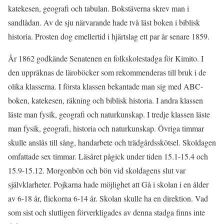
katekesen, geografi och tabulan. Bokstäverna skrev man i
sandlådan. Av de sju närvarande hade två läst boken i biblisk
historia. Prosten dog emellertid i hjärtslag ett par år senare 1859.
År 1862 godkände Senatenen en folkskolestadga för Kimito. I
den uppräknas de läroböcker som rekommenderas till bruk i de
olika klasserna. I första klassen bekantade man sig med ABC-
boken, katekesen, räkning och biblisk historia. I andra klassen
läste man fysik, geografi och naturkunskap. I tredje klassen läste
man fysik, geografi, historia och naturkunskap. Övriga timmar
skulle anslås till sång, handarbete och trädgårdsskötsel. Skoldagen
omfattade sex timmar. Läsåret pågick under tiden 15.1-15.4 och
15.9-15.12. Morgonbön och bön vid skoldagens slut var
självklarheter. Pojkarna hade möjlighet att Gå i skolan i en ålder
av 6-18 år, flickorna 6-14 år. Skolan skulle ha en direktion. Vad
som sist och slutligen förverkligades av denna stadga finns inte