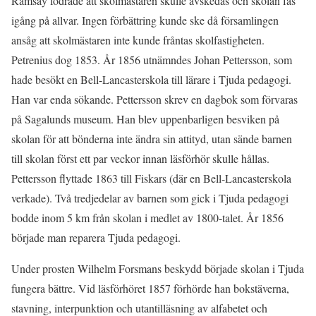
Ramsay fodrade att skolmästaren skulle avskedas och skolan fås
igång på allvar. Ingen förbättring kunde ske då församlingen
ansåg att skolmästaren inte kunde fråntas skolfastigheten.
Petrenius dog 1853. År 1856 utnämndes Johan Pettersson, som
hade besökt en Bell-Lancasterskola till lärare i Tjuda pedagogi.
Han var enda sökande. Pettersson skrev en dagbok som förvaras
på Sagalunds museum. Han blev uppenbarligen besviken på
skolan för att bönderna inte ändra sin attityd, utan sände barnen
till skolan först ett par veckor innan läsförhör skulle hållas.
Pettersson flyttade 1863 till Fiskars (där en Bell-Lancasterskola
verkade). Två tredjedelar av barnen som gick i Tjuda pedagogi
bodde inom 5 km från skolan i medlet av 1800-talet. År 1856
började man reparera Tjuda pedagogi.
Under prosten Wilhelm Forsmans beskydd började skolan i Tjuda
fungera bättre. Vid läsförhöret 1857 förhörde han bokstäverna,
stavning, interpunktion och utantilläsning av alfabetet och