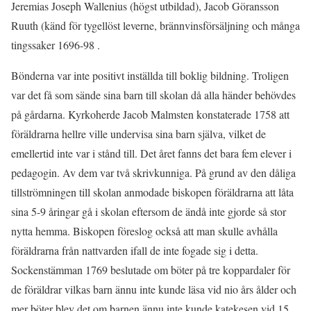
Jeremias Joseph Wallenius (högst utbildad), Jacob Göransson
Ruuth (känd för tygellöst leverne, brännvinsförsäljning och många
tingssaker 1696-98 .
Bönderna var inte positivt inställda till boklig bildning. Troligen
var det få som sände sina barn till skolan då alla händer behövdes
på gårdarna. Kyrkoherde Jacob Malmsten konstaterade 1758 att
föräldrarna hellre ville undervisa sina barn själva, vilket de
emellertid inte var i stånd till. Det året fanns det bara fem elever i
pedagogin. Av dem var två skrivkunniga. På grund av den dåliga
tillströmningen till skolan anmodade biskopen föräldrarna att låta
sina 5-9 åringar gå i skolan eftersom de ändå inte gjorde så stor
nytta hemma. Biskopen föreslog också att man skulle avhålla
föräldrarna från nattvarden ifall de inte fogade sig i detta.
Sockenstämman 1769 beslutade om böter på tre koppardaler för
de föräldrar vilkas barn ännu inte kunde läsa vid nio års ålder och
mer böter blev det om barnen ännu inte kunde katekesen vid 15