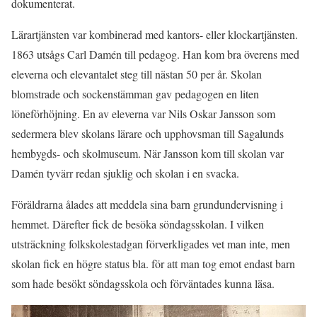
dokumenterat.
Lärartjänsten var kombinerad med kantors- eller klockartjänsten.
1863 utsågs Carl Damén till pedagog. Han kom bra överens med
eleverna och elevantalet steg till nästan 50 per år. Skolan
blomstrade och sockenstämman gav pedagogen en liten
löneförhöjning. En av eleverna var Nils Oskar Jansson som
sedermera blev skolans lärare och upphovsman till Sagalunds
hembygds- och skolmuseum. När Jansson kom till skolan var
Damén tyvärr redan sjuklig och skolan i en svacka.
Föräldrarna ålades att meddela sina barn grundundervisning i
hemmet. Därefter fick de besöka söndagsskolan. I vilken
utsträckning folkskolestadgan förverkligades vet man inte, men
skolan fick en högre status bla. för att man tog emot endast barn
som hade besökt söndagsskola och förväntades kunna läsa.