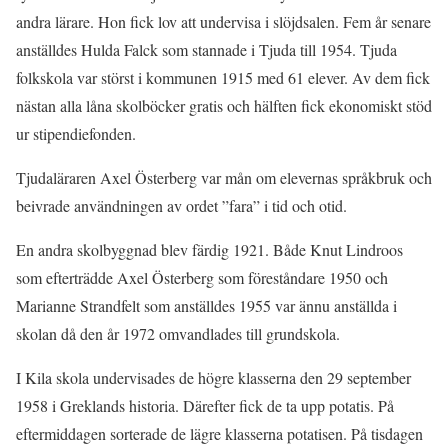
andra lärare. Hon fick lov att undervisa i slöjdsalen. Fem år senare
anställdes Hulda Falck som stannade i Tjuda till 1954. Tjuda
folkskola var störst i kommunen 1915 med 61 elever. Av dem fick
nästan alla låna skolböcker gratis och hälften fick ekonomiskt stöd
ur stipendiefonden.
Tjudaläraren Axel Österberg var mån om elevernas språkbruk och
beivrade användningen av ordet ”fara” i tid och otid.
En andra skolbyggnad blev färdig 1921. Både Knut Lindroos
som efterträdde Axel Österberg som föreståndare 1950 och
Marianne Strandfelt som anställdes 1955 var ännu anställda i
skolan då den år 1972 omvandlades till grundskola.
I Kila skola undervisades de högre klasserna den 29 september
1958 i Greklands historia. Därefter fick de ta upp potatis. På
eftermiddagen sorterade de lägre klasserna potatisen. På tisdagen