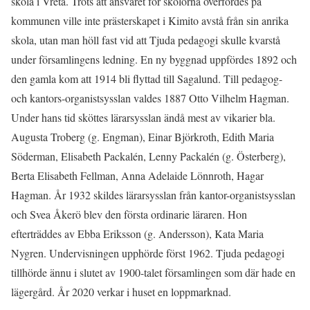
skola i Vreta. Trots att ansvaret för skolorna överfördes på
kommunen ville inte prästerskapet i Kimito avstå från sin anrika
skola, utan man höll fast vid att Tjuda pedagogi skulle kvarstå
under församlingens ledning. En ny byggnad uppfördes 1892 och
den gamla kom att 1914 bli flyttad till Sagalund. Till pedagog-
och kantors-organistsysslan valdes 1887 Otto Vilhelm Hagman.
Under hans tid sköttes lärarsysslan ändå mest av vikarier bla.
Augusta Troberg (g. Engman), Einar Björkroth, Edith Maria
Söderman, Elisabeth Packalén, Lenny Packalén (g. Österberg),
Berta Elisabeth Fellman, Anna Adelaide Lönnroth, Hagar
Hagman. År 1932 skildes lärarsysslan från kantor-organistsysslan
och Svea Åkerö blev den första ordinarie läraren. Hon
efterträddes av Ebba Eriksson (g. Andersson), Kata Maria
Nygren. Undervisningen upphörde först 1962. Tjuda pedagogi
tillhörde ännu i slutet av 1900-talet församlingen som där hade en
lägergård. År 2020 verkar i huset en loppmarknad.