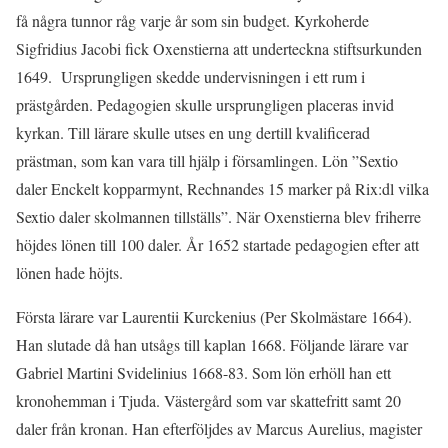
få några tunnor råg varje år som sin budget. Kyrkoherde
Sigfridius Jacobi fick Oxenstierna att underteckna stiftsurkunden
1649. Ursprungligen skedde undervisningen i ett rum i
prästgården. Pedagogien skulle ursprungligen placeras invid
kyrkan. Till lärare skulle utses en ung dertill kvalificerad
prästman, som kan vara till hjälp i församlingen. Lön ”Sextio
daler Enckelt kopparmynt, Rechnandes 15 marker på Rix:dl vilka
Sextio daler skolmannen tillställs”. När Oxenstierna blev friherre
höjdes lönen till 100 daler. År 1652 startade pedagogien efter att
lönen hade höjts.
Första lärare var Laurentii Kurckenius (Per Skolmästare 1664).
Han slutade då han utsågs till kaplan 1668. Följande lärare var
Gabriel Martini Svidelinius 1668-83. Som lön erhöll han ett
kronohemman i Tjuda. Västergård som var skattefritt samt 20
daler från kronan. Han efterföljdes av Marcus Aurelius, magister