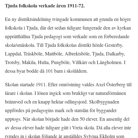
Tjuda folkskola verkade åren 1911-72.
En ny distriktsindelning tvingade kommunen att grunda en högre
folkskola i Tjuda, där det sedan tidigare fungerade den av kyrkan
upprätthållna Tjuda pedagogi som verkade som en förberedande
skola/småskola. Till Tjuda folkskolas distrikt hörde Gesterby,
Lappdal, Träskböle, Mattböle, Albrektsböle, Tjuda, Dalkarby,
Trotsby, Makila, Hulta, Pungböle, Villkärr och Långholmen. I
dessa byar bodde då 101 barn i skolåldern.
Skolan startade 1911. Efter omröstning valdes Axel Österberg till
lärare i skolan. I lönen ingick som brukligt var naturaförmånen
brännved och en knapp hektar odlingsjord. Skolbyggnaden
uppfördes på pedagogins mark och statslån för byggandet
upptogs. När skolan började hade den 50 elever. En ansenlig del
av dessa elever hade tidigare gått i Vreta skola. Då alla elever inte
rymdes in i skolan följande år anställdes Sylviua Ekholm som