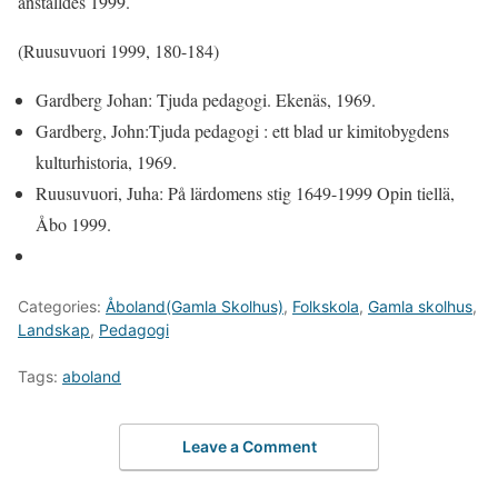
anställdes 1999.
(Ruusuvuori 1999, 180-184)
Gardberg Johan: Tjuda pedagogi. Ekenäs, 1969.
Gardberg, John:Tjuda pedagogi : ett blad ur kimitobygdens
kulturhistoria, 1969.
Ruusuvuori, Juha: På lärdomens stig 1649-1999 Opin tiellä,
Åbo 1999.
Categories:
Åboland(Gamla Skolhus)
,
Folkskola
,
Gamla skolhus
,
Landskap
,
Pedagogi
Tags:
aboland
Leave a Comment