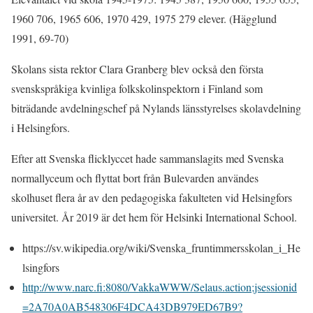
1960 706, 1965 606, 1970 429, 1975 279 elever. (Hägglund
1991, 69-70)
Skolans sista rektor Clara Granberg blev också den första
svenskspråkiga kvinliga folkskolinspektorn i Finland som
biträdande avdelningschef på Nylands länsstyrelses skolavdelning
i Helsingfors.
Efter att Svenska flicklyccet hade sammanslagits med Svenska
normallyceum och flyttat bort från Bulevarden användes
skolhuset flera år av den pedagogiska fakulteten vid Helsingfors
universitet. År 2019 är det hem för Helsinki International School.
https://sv.wikipedia.org/wiki/Svenska_fruntimmersskolan_i_He
lsingfors
http://www.narc.fi:8080/VakkaWWW/Selaus.action;jsessionid
=2A70A0AB548306F4DCA43DB979ED67B9?