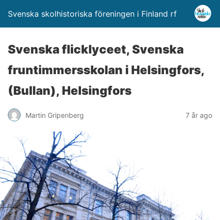
Svenska skolhistoriska föreningen i Finland rf
Svenska flicklyceet, Svenska
fruntimmersskolan i Helsingfors,
(Bullan), Helsingfors
Martin Gripenberg
7 år ago