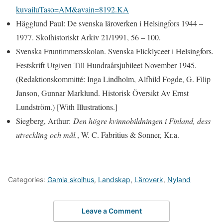
kuvailuTaso=AM&avain=8192.KA
Hägglund Paul: De svenska läroverken i Helsingfors 1944 –
1977. Skolhistoriskt Arkiv 21/1991, 56 – 100.
Svenska Fruntimmersskolan. Svenska Flicklyceet i Helsingfors.
Festskrift Utgiven Till Hundraårsjubileet November 1945.
(Redaktionskommitté: Inga Lindholm, Alfhild Fogde, G. Filip
Janson, Gunnar Marklund. Historisk Översikt Av Ernst
Lundström.) [With Illustrations.]
Siegberg, Arthur:
Den högre kvinnobildningen i Finland, dess
utveckling och mål.
, W. C. Fabritius & Sonner, Kr.a.
Categories:
Gamla skolhus
,
Landskap
,
Läroverk
,
Nyland
Leave a Comment