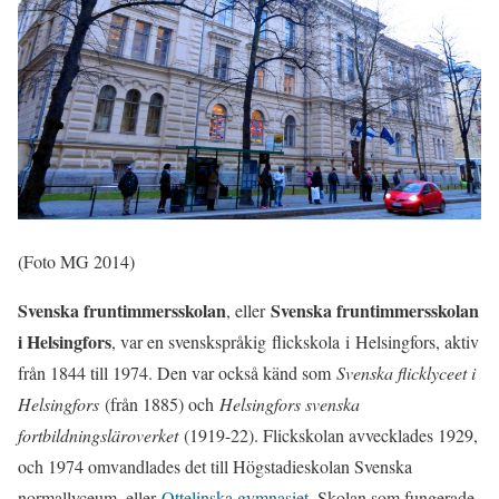
(Foto MG 2014)
Svenska fruntimmersskolan
Svenska fruntimmersskolan
, eller
i Helsingfors
, var en svenskspråkig flickskola i Helsingfors, aktiv
från 1844 till 1974. Den var också känd som
Svenska flicklyceet i
Helsingfors
(från 1885) och
Helsingfors svenska
fortbildningsläroverket
(1919-22). Flickskolan avvecklades 1929,
och 1974 omvandlades det till Högstadieskolan Svenska
normallyceum, eller
Ottelinska gymnasiet
. Skolan som fungerade