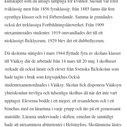
kunskaper som då ansågs lämpliga för kvinnor. Skolan var först
tvåklassig men från 1856 fyraklassig: från 1885 fanns där fem
egentliga klasser och två förberedande. Samma år grundades
också det treklassiga Fortbildningsläroverket. Från 1909
utexaminerades studenter. 1919 omvandlades det till ett
nioklassigt flicklyceum. 1929 blev det ett dubbellyceum.
Då skolorna stängdes i mars 1944 flyttade fyra av skolans klasser
till Vääksy där de arbetade från 14 mars till 20 maj. I skolhuset
verkade då också lärare och elever från Svenska flickskolan som
hade tagits i bruk som krigssjukhus.Också
studentexamenordnades i Vääksy. Skolan fick disponera Vääksyn
yhteiskoulun trevliga och tidsenliga skolhus då när det inte vart
upptaget. Eleverna bodde i ett mejeri, ett resandehem och i ett
bönehus med en lärarinna i varje grupp och åto på ett gemensamt
matställe. Lärarna undervisade i skiften, emedan de samtidigt
hade att utexaminera abiturienter i Helsingfors. Skolämnena lästes