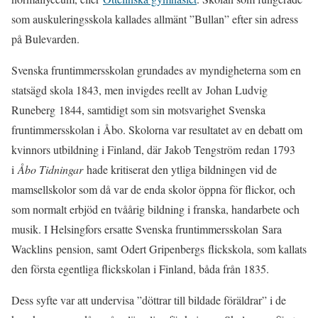
som auskuleringsskola kallades allmänt ”Bullan” efter sin adress
på Bulevarden.
Svenska fruntimmersskolan grundades av myndigheterna som en
statsägd skola 1843, men invigdes reellt av Johan Ludvig
Runeberg 1844, samtidigt som sin motsvarighet Svenska
fruntimmersskolan i Åbo. Skolorna var resultatet av en debatt om
kvinnors utbildning i Finland, där Jakob Tengström redan 1793
i
Åbo Tidningar
hade kritiserat den ytliga bildningen vid de
mamsellskolor som då var de enda skolor öppna för flickor, och
som normalt erbjöd en tvåårig bildning i franska, handarbete och
musik. I Helsingfors ersatte Svenska fruntimmersskolan Sara
Wacklins pension, samt Odert Gripenbergs flickskola, som kallats
den första egentliga flickskolan i Finland, båda från 1835.
Dess syfte var att undervisa ”döttrar till bildade föräldrar” i de