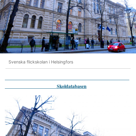
Svenska flickskolan i Helsingfors
Skoldatabasen