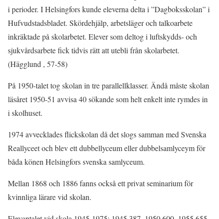
i perioder. I Helsingfors kunde eleverna delta i ”Dagboksskolan” i
Hufvudstadsbladet. Skördehjälp, arbetsläger och talkoarbete
inkräktade på skolarbetet. Elever som deltog i luftskydds- och
sjukvårdsarbete fick tidvis rätt att utebli från skolarbetet.
(Hägglund , 57-58)
På 1950-talet tog skolan in tre parallellklasser. Ändå måste skolan
läsåret 1950-51 avvisa 40 sökande som helt enkelt inte rymdes in
i skolhuset.
1974 avvecklades flickskolan då det slogs samman med Svenska
Reallyceet och blev ett dubbellyceum eller dubbelsamlyceym för
båda könen Helsingfors svenska samlyceum.
Mellan 1868 och 1886 fanns också ett privat seminarium för
kvinnliga lärare vid skolan.
Elevantalet vid skola 1945-1975: 1945 387, 1950 600, 1955 655,