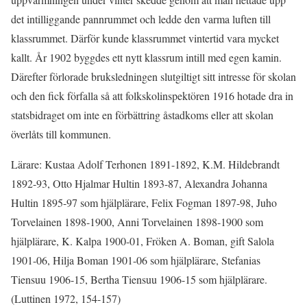
det intilliggande pannrummet och ledde den varma luften till
klassrummet. Därför kunde klassrummet vintertid vara mycket
kallt. År 1902 byggdes ett nytt klassrum intill med egen kamin.
Därefter förlorade bruksledningen slutgiltigt sitt intresse för skolan
och den fick förfalla så att folkskolinspektören 1916 hotade dra in
statsbidraget om inte en förbättring åstadkoms eller att skolan
överlåts till kommunen.
Lärare: Kustaa Adolf Terhonen 1891-1892, K.M. Hildebrandt
1892-93, Otto Hjalmar Hultin 1893-87, Alexandra Johanna
Hultin 1895-97 som hjälplärare, Felix Fogman 1897-98, Juho
Torvelainen 1898-1900, Anni Torvelainen 1898-1900 som
hjälplärare, K. Kalpa 1900-01, Fröken A. Boman, gift Salola
1901-06, Hilja Boman 1901-06 som hjälplärare, Stefanias
Tiensuu 1906-15, Bertha Tiensuu 1906-15 som hjälplärare.
(Luttinen 1972, 154-157)