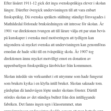
Efter läsåret 1911-12 gick det inga svenskspråkiga elever i skolan
längre. Därefter övergick undervisningen till att vara enbart
finskspråkig. Då svenska språkets ställning ständigt försvagades i
Mathildedal förlorade bruksledningen sitt intresse för skolan. År
1901 var direktionen tvungen att till lärare välja ett par utan bevis
på kunskaper i svenska med motiveringen att tydligen kan
någondera så mycket svenska att undervisningen kan genomföras
emedan de hade sökt till en tvåspråkig skola. År 1907 tog
direktionen ännu mycket motvilligt emot en donation av
uppenbarligen finskspråkiga läroböcker från kommunen.
Skolan inledde sin verksamhet i ett utrymme som hade fungerat
som brukets kyrka i en klyfta intill bruket. Skolan saknade tom.
gårdsplan då landsvägen löpte under skolans fönster. Därtill
stördes skolan av det ständiga bullret från den intilliggande
fabriken. Det fanns ingen ugn i klassrummet, utan
uppvärmningen under vinter skedde genom att man hettade upp