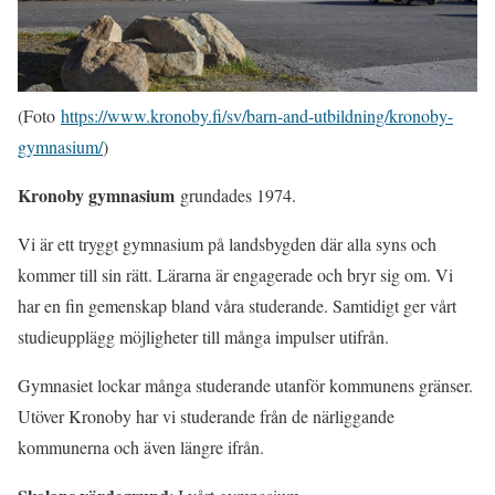
(Foto
https://www.kronoby.fi/sv/barn-and-utbildning/kronoby-
gymnasium/
)
Kronoby gymnasium
grundades 1974.
Vi är ett tryggt gymnasium på landsbygden där alla syns och
kommer till sin rätt. Lärarna är engagerade och bryr sig om. Vi
har en fin gemenskap bland våra studerande. Samtidigt ger vårt
studieupplägg möjligheter till många impulser utifrån.
Gymnasiet lockar många studerande utanför kommunens gränser.
Utöver Kronoby har vi studerande från de närliggande
kommunerna och även längre ifrån.