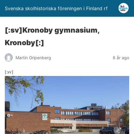
Svenska skolhistoriska föreningen i Finland rf
[:sv]Kronoby gymnasium,
Kronoby[:]
Martin Gripenberg
6 år ago
[:sv]