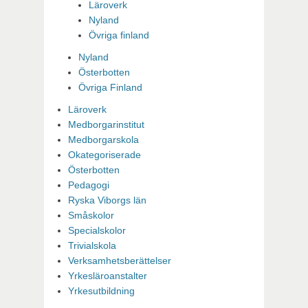
Läroverk
Nyland
Övriga finland
Nyland
Österbotten
Övriga Finland
Läroverk
Medborgarinstitut
Medborgarskola
Okategoriserade
Österbotten
Pedagogi
Ryska Viborgs län
Småskolor
Specialskolor
Trivialskola
Verksamhetsberättelser
Yrkesläroanstalter
Yrkesutbildning