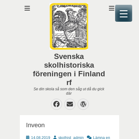
Svenska
skolhistoriska
föreningen i Finland
rf
Se din skola så som den såg ut då du gick
där
Facebook
E-
WordPress
post
Inveon
Publicerat
Författare
14.08.2019
skolhist_admin
Lämna en