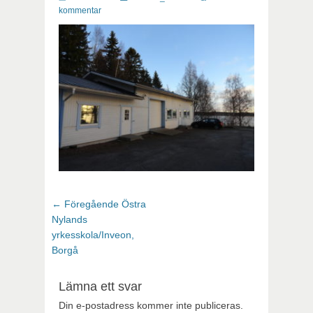
kommentar
Inläggsnavigering
Föregående
← Föregående
Östra
inlägg:
Nylands
yrkesskola/Inveon,
Borgå
Lämna ett svar
Din e-postadress kommer inte publiceras.