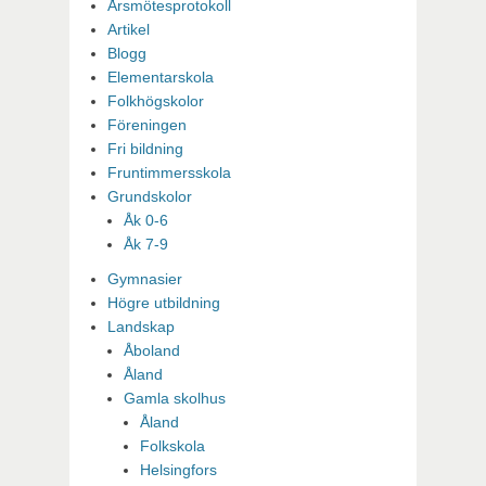
Årsmötesprotokoll
Artikel
Blogg
Elementarskola
Folkhögskolor
Föreningen
Fri bildning
Fruntimmersskola
Grundskolor
Åk 0-6
Åk 7-9
Gymnasier
Högre utbildning
Landskap
Åboland
Åland
Gamla skolhus
Åland
Folkskola
Helsingfors