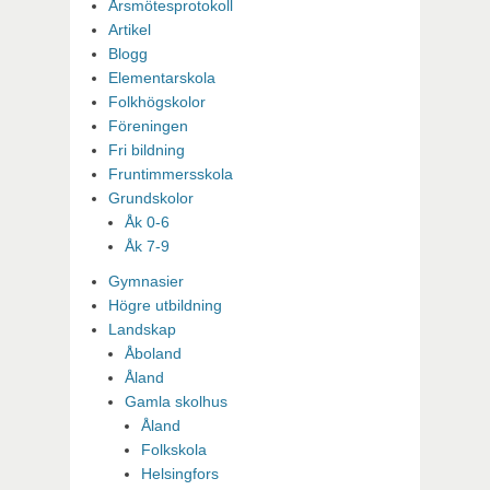
Årsmötesprotokoll
Artikel
Blogg
Elementarskola
Folkhögskolor
Föreningen
Fri bildning
Fruntimmersskola
Grundskolor
Åk 0-6
Åk 7-9
Gymnasier
Högre utbildning
Landskap
Åboland
Åland
Gamla skolhus
Åland
Folkskola
Helsingfors