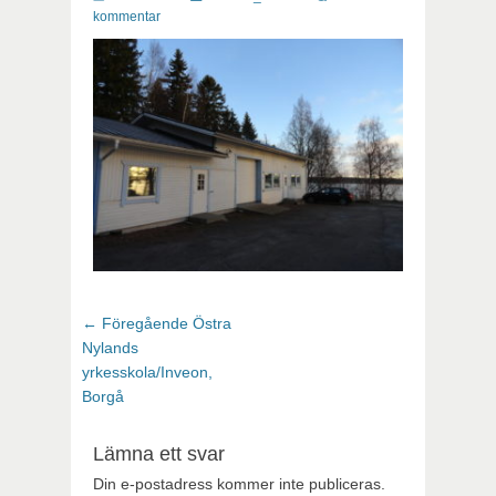
kommentar
Inläggsnavigering
Föregående
← Föregående
Östra
inlägg:
Nylands
yrkesskola/Inveon,
Borgå
Lämna ett svar
Din e-postadress kommer inte publiceras.