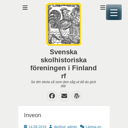
Svenska
skolhistoriska
föreningen i Finland
rf
Se din skola så som den såg ut då du gick
där
Facebook
E-
WordPress
post
Inveon
Publicerat
Författare
14.08.2019
skolhist_admin
Lämna en