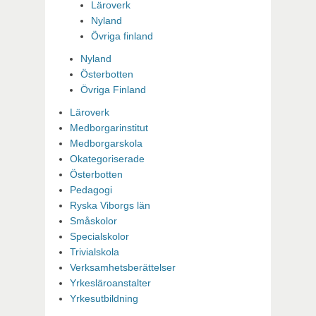
Läroverk
Nyland
Övriga finland
Nyland
Österbotten
Övriga Finland
Läroverk
Medborgarinstitut
Medborgarskola
Okategoriserade
Österbotten
Pedagogi
Ryska Viborgs län
Småskolor
Specialskolor
Trivialskola
Verksamhetsberättelser
Yrkesläroanstalter
Yrkesutbildning