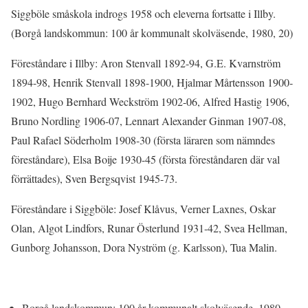
Siggböle småskola indrogs 1958 och eleverna fortsatte i Illby.
(Borgå landskommun: 100 år kommunalt skolväsende, 1980, 20)
Föreståndare i Illby: Aron Stenvall 1892-94, G.E. Kvarnström
1894-98, Henrik Stenvall 1898-1900, Hjalmar Mårtensson 1900-
1902, Hugo Bernhard Weckström 1902-06, Alfred Hastig 1906,
Bruno Nordling 1906-07, Lennart Alexander Ginman 1907-08,
Paul Rafael Söderholm 1908-30 (första läraren som nämndes
föreståndare), Elsa Boije 1930-45 (första föreståndaren där val
förrättades), Sven Bergsqvist 1945-73.
Föreståndare i Siggböle: Josef Klåvus, Verner Laxnes, Oskar
Olan, Algot Lindfors, Runar Österlund 1931-42, Svea Hellman,
Gunborg Johansson, Dora Nyström (g. Karlsson), Tua Malin.
Borgå landskommun: 100 år kommunalt skolväsende, 1980.