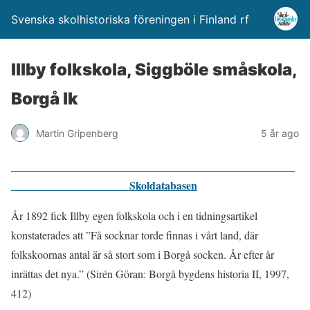
Svenska skolhistoriska föreningen i Finland rf
Illby folkskola, Siggböle småskola,
Borgå lk
Martin Gripenberg
5 år ago
Skoldatabasen
År 1892 fick Illby egen folkskola och i en tidningsartikel
konstaterades att ”Få socknar torde finnas i vårt land, där
folkskoornas antal är så stort som i Borgå socken. År efter år
inrättas det nya.” (Sirén Göran: Borgå bygdens historia II, 1997,
412)