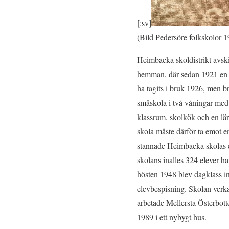
[:sv]
(Bild Pedersöre folkskolor 
Heimbacka skoldistrikt avski
hemman, där sedan 1921 en l
ha tagits i bruk 1926, men 
småskola i två våningar med 
klassrum, skolkök och en lär
skola måste därför ta emot e
stannade Heimbacka skolas e
skolans inalles 324 elever ha
hösten 1948 blev dagklass in
elevbespisning. Skolan verk
arbetade Mellersta Österbot
1989 i ett nybygt hus.