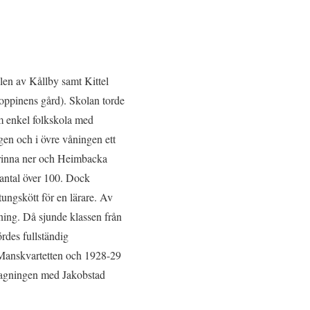
len av Kållby samt Kittel
oppinens gård). Skolan torde
m enkel folkskola med
gen och i övre våningen ett
 brinna ner och Heimbacka
vantal över 100. Dock
ungskött för en lärare. Av
dning. Då sjunde klassen från
rdes fullständig
 Manskvartetten och 1928-29
lagningen med Jakobstad