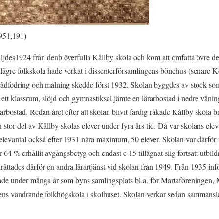
1951,191)
ljdes1924 från denb överfulla Kållby skola och kom att omfatta övre de
ägre folkskola hade verkat i dissenterförsamlingens bönehus (senare K
brädfodring och målning skedde först 1932. Skolan byggdes av stock so
ett klassrum, slöjd och gymnastiksal jämte en lärarbostad i nedre vånin
arbostad. Redan året efter att skolan blivit färdig råkade Kållby skola
n stor del av Kållby skolas elever under fyra års tid. Då var skolans ele
levantal också efter 1931 nära maximum, 50 elever. Skolan var därför t
r 64 % erhållit avgångsbetyg och endast c 15 tillägnat siig fortsatt utbil
rättades därför en andra lärartjänst vid skolan från 1949. Från 1935 infö
ade under många år som byns samlingsplats bl.a. för Martaföreningen,
tens vandrande folkhögskola i skolhuset. Skolan verkar sedan sammans