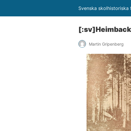
Svenska skolhistoriska f
[:sv]Heimbacka
Martin Gripenberg