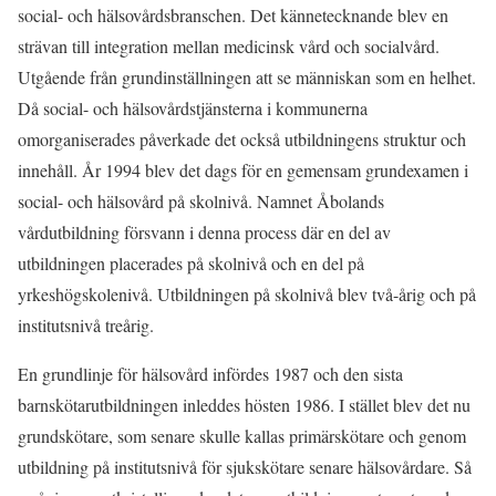
social- och hälsovårdsbranschen. Det kännetecknande blev en
strävan till integration mellan medicinsk vård och socialvård.
Utgående från grundinställningen att se människan som en helhet.
Då social- och hälsovårdstjänsterna i kommunerna
omorganiserades påverkade det också utbildningens struktur och
innehåll. År 1994 blev det dags för en gemensam grundexamen i
social- och hälsovård på skolnivå. Namnet Åbolands
vårdutbildning försvann i denna process där en del av
utbildningen placerades på skolnivå och en del på
yrkeshögskolenivå. Utbildningen på skolnivå blev två-årig och på
institutsnivå treårig.
En grundlinje för hälsovård infördes 1987 och den sista
barnskötarutbildningen inleddes hösten 1986. I stället blev det nu
grundskötare, som senare skulle kallas primärskötare och genom
utbildning på institutsnivå för sjukskötare senare hälsovårdare. Så