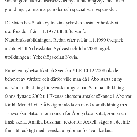
småningom utkristalliserades det nya utbildningssystemet med
grundlinjer, allmänna perioder och specialiseringsperioder.
Då staten beslöt att avyttra sina yrkesläroanstalter beslöts att
överföra den från 1.1.1977 till Stiftelsen för
Naturbruksutbildningen. Redan efter två år 1.1.1999 övergick
institutet till Yrkesskolan Sydväst och från 2008 ingick
utbildningen i Yrkeshögskolan Novia.
Enligt en nyhetsartikel på Svenska YLE 10.12.2008 ökade
behovet av vårdare och därför ville man då i Åbo starta en ny
närvårdarutbildning för svenska ungdomar. Samma utbildning
fanns flyttade 2002 till Ekenäs eftersom antalet sökande i Åbo var
för få. Men då ville Åbo igen inleda en närvårdarutbildning med
18 svenska platser inom ramen för Åbo yrkesinstitut, som är en
finsk skola. Annika Bussman, rektor för Axxell, säger att det inte
finns tillräckligt med svenska ungdomar för två likadana